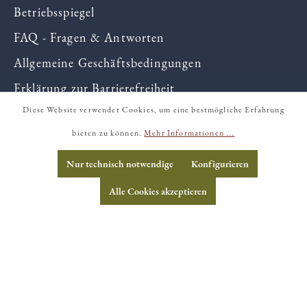
Betriebsspiegel
FAQ - Fragen & Antworten
Allgemeine Geschäftsbedingungen
Erklärung zur Barrierefreiheit
Diese Website verwendet Cookies, um eine bestmögliche Erfahrung
Datenschutz
bieten zu können.
Mehr Informationen ...
Impressum
Nur technisch notwendige
Konfigurieren
Widerrufsformular
Alle Cookies akzeptieren
* Sofern nicht anders gekennzeichnet (*), handelt
es sich um biologische Erzeugnisse - DE-ÖKO-
006.